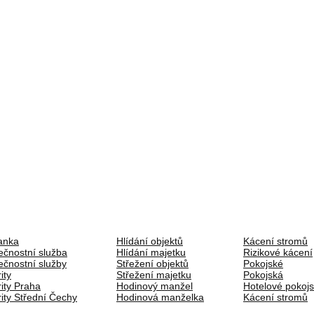
anka
Hlídání objektů
Kácení stromů
čnostní služba
Hlídání majetku
Rizikové kácení
čnostní služby
Střežení objektů
Pokojské
ity
Střežení majetku
Pokojská
ity Praha
Hodinový manžel
Hotelové pokoj
ity Střední Čechy
Hodinová manželka
Kácení stromů