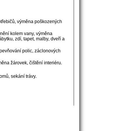
potřebičů, výměna poškozených
snění kolem vany, výměna
ytku, zdí, tapet, malby, dveří a
ipevňování polic, záclonových
ěna žárovek, čištění interiéru.
omů, sekání trávy.