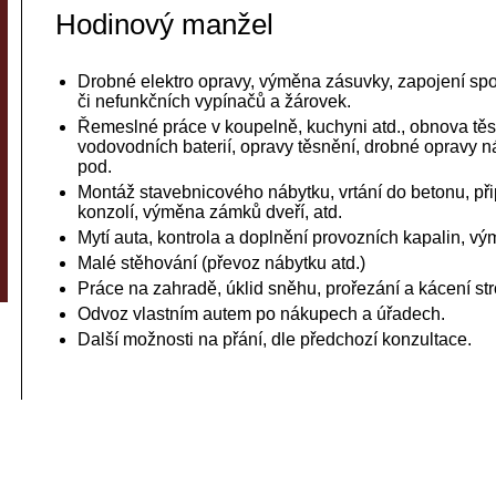
Hodinový manžel
Drobné elektro opravy, výměna zásuvky, zapojení s
či nefunkčních vypínačů a žárovek.
Řemeslné práce v koupelně, kuchyni atd., obnova tě
vodovodních baterií, opravy těsnění, drobné opravy náb
pod.
Montáž stavebnicového nábytku, vrtání do betonu, př
konzolí, výměna zámků dveří, atd.
Mytí auta, kontrola a doplnění provozních kapalin, vým
Malé stěhování (převoz nábytku atd.)
Práce na zahradě, úklid sněhu, prořezání a kácení str
Odvoz vlastním autem po nákupech a úřadech.
Další možnosti na přání, dle předchozí konzultace.