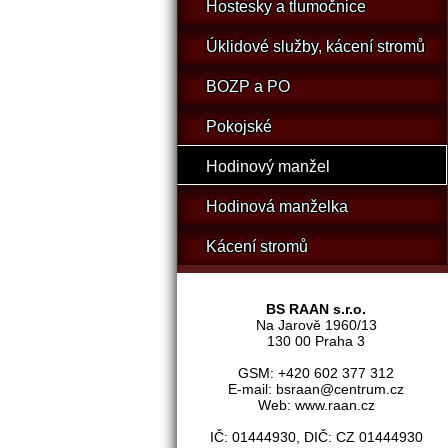
Hostesky a tlumočnice
Úklidové služby, kácení stromů
BOZP a PO
Pokojské
Hodinový manžel
Hodinová manželka
Kácení stromů
BS RAAN s.r.o.
Na Jarově 1960/13
130 00 Praha 3
GSM: +420 602 377 312
E-mail: bsraan@centrum.cz
Web: www.raan.cz
IČ: 01444930, DIČ: CZ 01444930