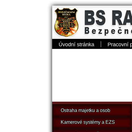
Úvodní stránka
Pracovní př
Naše služby
Ostraha majetku a osob
Kamerové systémy a EZS