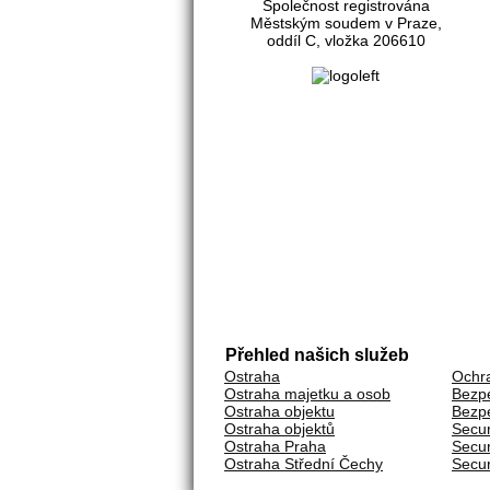
Společnost registrována
Městským soudem v Praze,
oddíl C, vložka 206610
Přehled našich služeb
Ostraha
Ochr
Ostraha majetku a osob
Bezpe
Ostraha objektu
Bezpe
Ostraha objektů
Secur
Ostraha Praha
Secur
Ostraha Střední Čechy
Secur