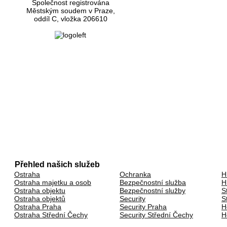
Společnost registrována
Městským soudem v Praze,
oddíl C, vložka 206610
Přehled našich služeb
Ostraha
Ochranka
H
Ostraha majetku a osob
Bezpečnostní služba
H
Ostraha objektu
Bezpečnostní služby
S
Ostraha objektů
Security
S
Ostraha Praha
Security Praha
H
Ostraha Střední Čechy
Security Střední Čechy
H