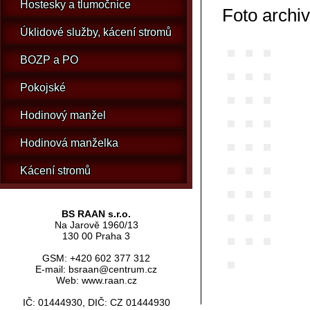
Hostesky a tlumočnice
Foto archiv
Úklidové služby, kácení stromů
BOZP a PO
Pokojské
Hodinový manžel
Hodinová manželka
Kácení stromů
BS RAAN s.r.o.
Na Jarově 1960/13
130 00 Praha 3
GSM: +420 602 377 312
E-mail: bsraan@centrum.cz
Web: www.raan.cz
IČ: 01444930, DIČ: CZ 01444930