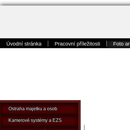
Úvodní stránka
Pracovní příležitosti
Foto ar
Naše služby
Ostraha majetku a osob
Kamerové systémy a EZS